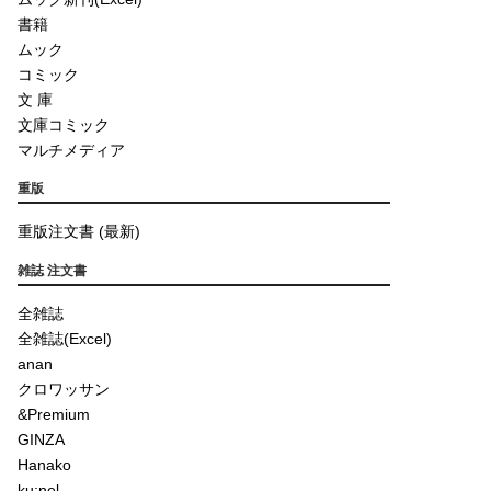
書籍
ムック
コミック
文 庫
文庫コミック
マルチメディア
重版
重版注文書 (最新)
雑誌 注文書
全雑誌
全雑誌(Excel)
anan
クロワッサン
&Premium
GINZA
Hanako
ku:nel