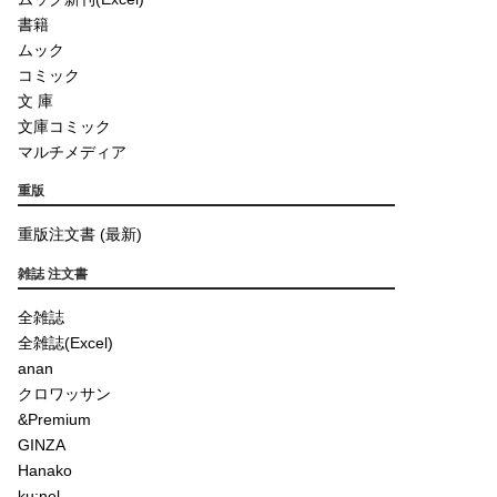
書籍
ムック
コミック
文 庫
文庫コミック
マルチメディア
重版
重版注文書 (最新)
雑誌 注文書
全雑誌
全雑誌(Excel)
anan
クロワッサン
&Premium
GINZA
Hanako
ku:nel