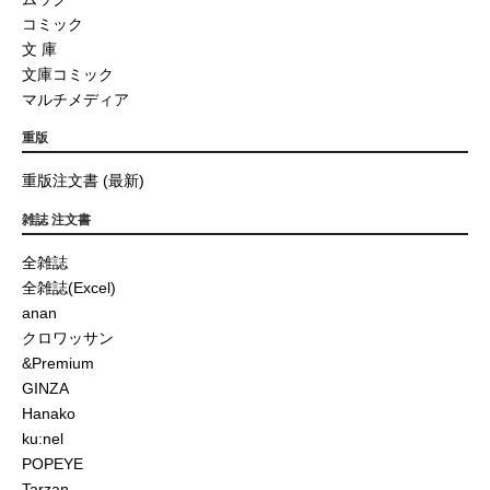
コミック
文 庫
文庫コミック
マルチメディア
重版
重版注文書 (最新)
雑誌 注文書
全雑誌
全雑誌(Excel)
anan
クロワッサン
&Premium
GINZA
Hanako
ku:nel
POPEYE
Tarzan