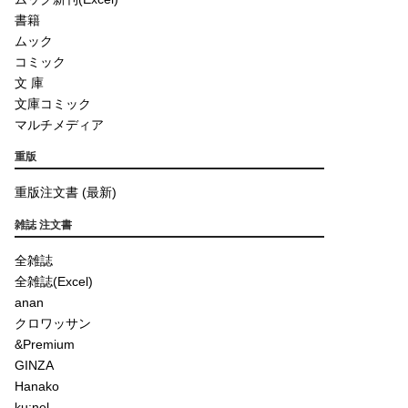
書籍
ムック
コミック
文 庫
文庫コミック
マルチメディア
重版
重版注文書 (最新)
雑誌 注文書
全雑誌
全雑誌(Excel)
anan
クロワッサン
&Premium
GINZA
Hanako
ku:nel