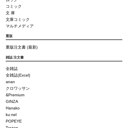
コミック
文 庫
文庫コミック
マルチメディア
重版
重版注文書 (最新)
雑誌 注文書
全雑誌
全雑誌(Excel)
anan
クロワッサン
&Premium
GINZA
Hanako
ku:nel
POPEYE
Tarzan