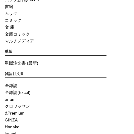
書籍
ムック
コミック
文 庫
文庫コミック
マルチメディア
重版
重版注文書 (最新)
雑誌 注文書
全雑誌
全雑誌(Excel)
anan
クロワッサン
&Premium
GINZA
Hanako
ku:nel