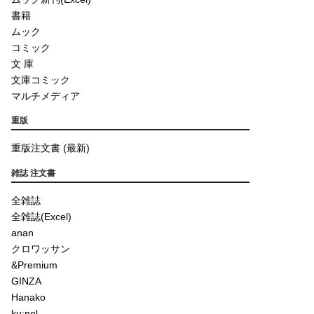
書籍
ムック
コミック
文 庫
文庫コミック
マルチメディア
重版
重版注文書 (最新)
雑誌 注文書
全雑誌
全雑誌(Excel)
anan
クロワッサン
&Premium
GINZA
Hanako
ku:nel