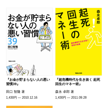
『お金が貯まらない人の悪い
『超危機時代を生き抜く 起死
習慣39』
回生のマネー術』
田口 智隆 著
森永 卓郎 著
1,430円 — 2010.12.16
1,430円 — 2011.09.28