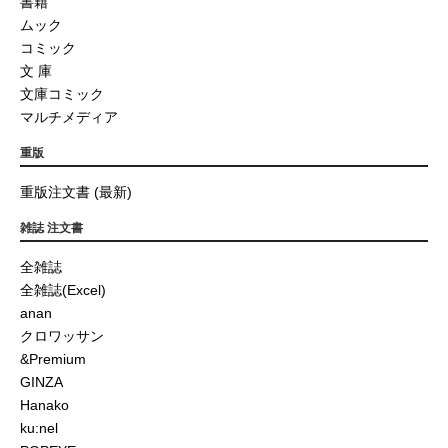
書籍
ムック
コミック
文 庫
文庫コミック
マルチメディア
重版
重版注文書 (最新)
雑誌 注文書
全雑誌
全雑誌(Excel)
anan
クロワッサン
&Premium
GINZA
Hanako
ku:nel