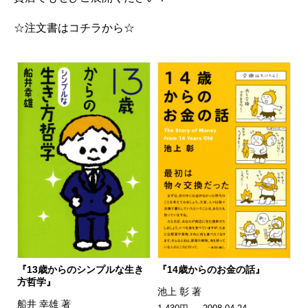
☆注文書はコチラから☆
『13歳からのシンプルな生き
『14歳からのお金の話』
方哲学』
池上 彰 著
船井 幸雄 著