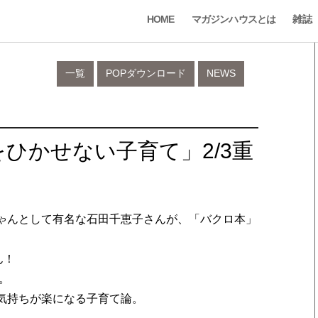
HOME
マガジンハウスとは
雑誌
一覧
POPダウンロード
NEWS
ひかせない子育て」2/3重
ちゃんとして有名な石田千恵子さんが、「バクロ本」
ん！
。
気持ちが楽になる子育て論。