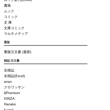
書籍
ムック
コミック
文 庫
文庫コミック
マルチメディア
重版
重版注文書 (最新)
雑誌 注文書
全雑誌
全雑誌(Excel)
anan
クロワッサン
&Premium
GINZA
Hanako
ku:nel