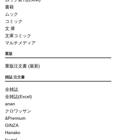
書籍
ムック
コミック
文 庫
文庫コミック
マルチメディア
重版
重版注文書 (最新)
雑誌 注文書
全雑誌
全雑誌(Excel)
anan
クロワッサン
&Premium
GINZA
Hanako
ku:nel