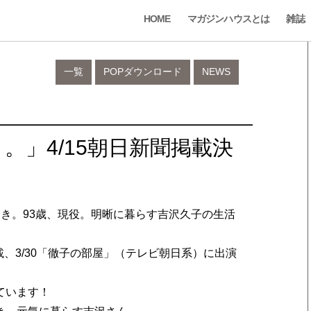
HOME
マガジンハウスとは
雑誌
一覧
POPダウンロード
NEWS
。」4/15朝日新聞掲載決
前向き。93歳、現役。明晰に暮らす吉沢久子の生活
掲載、3/30「徹子の部屋」（テレビ朝日系）に出演
ています！