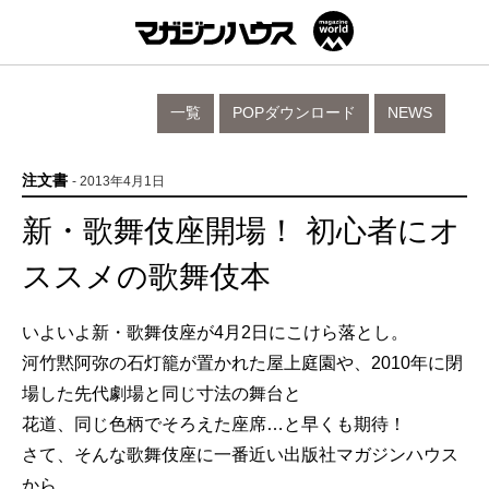
一覧
POPダウンロード
NEWS
注文書
- 2013年4月1日
新・歌舞伎座開場！ 初心者にオ
ススメの歌舞伎本
いよいよ新・歌舞伎座が4月2日にこけら落とし。
河竹黙阿弥の石灯籠が置かれた屋上庭園や、2010年に閉
場した先代劇場と同じ寸法の舞台と
花道、同じ色柄でそろえた座席…と早くも期待！
さて、そんな歌舞伎座に一番近い出版社マガジンハウス
から、