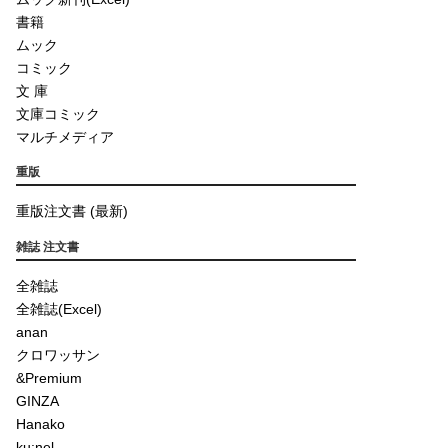
書籍
ムック
コミック
文 庫
文庫コミック
マルチメディア
重版
重版注文書 (最新)
雑誌 注文書
全雑誌
全雑誌(Excel)
anan
クロワッサン
&Premium
GINZA
Hanako
ku:nel