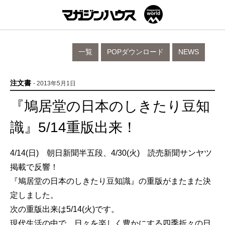
一覧
POPダウンロード
NEWS
注文書
- 2013年5月1日
『鳩居堂の日本のしきたり豆知
識』5/14重版出来！
4/14(日) 朝日新聞半五段、4/30(火) 読売新聞サンヤツ
掲載で反響！
『鳩居堂の日本のしきたり豆知識』の重版がまたまた決
定しました。
次の重版出来は5/14(火)です。
現代生活の中で、日々を楽しく豊かにする四季折々の日