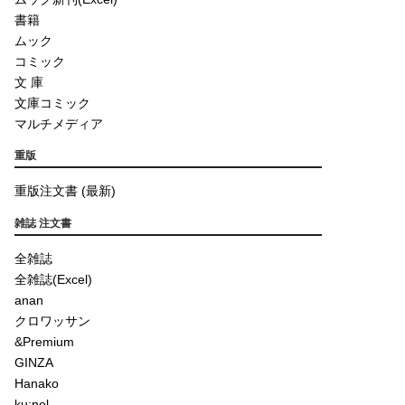
書籍
ムック
コミック
文 庫
文庫コミック
マルチメディア
重版
重版注文書 (最新)
雑誌 注文書
全雑誌
全雑誌(Excel)
anan
クロワッサン
&Premium
GINZA
Hanako
ku:nel