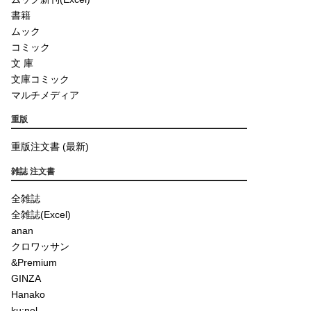
書籍
ムック
コミック
文 庫
文庫コミック
マルチメディア
重版
重版注文書 (最新)
雑誌 注文書
全雑誌
全雑誌(Excel)
anan
クロワッサン
&Premium
GINZA
Hanako
ku:nel