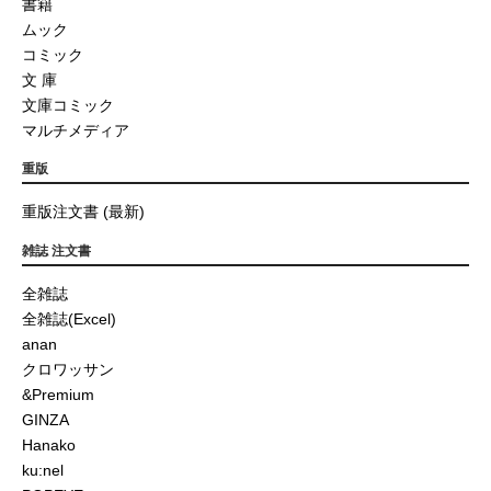
書籍
ムック
コミック
文 庫
文庫コミック
マルチメディア
重版
重版注文書 (最新)
雑誌 注文書
全雑誌
全雑誌(Excel)
anan
クロワッサン
&Premium
GINZA
Hanako
ku:nel