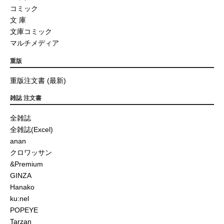
コミック
文 庫
文庫コミック
マルチメディア
重版
重版注文書 (最新)
雑誌 注文書
全雑誌
全雑誌(Excel)
anan
クロワッサン
&Premium
GINZA
Hanako
ku:nel
POPEYE
Tarzan