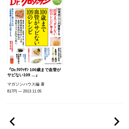
『Dr.ｸﾛﾜｯｻﾝ 100歳まで血管が
サビない109 …』
マガジンハウス編 著
817円 — 2013.11.05