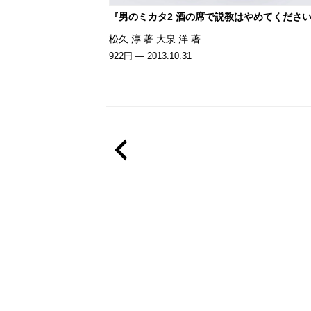
『男のミカタ2 酒の席で説教はやめてくださ
松久 淳 著 大泉 洋 著
922円 — 2013.10.31