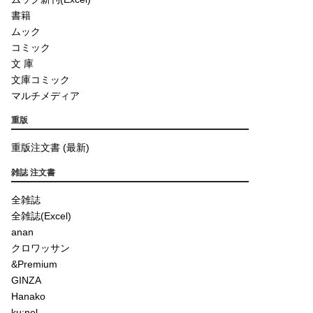
書籍
ムック
コミック
文 庫
文庫コミック
マルチメディア
重版
重版注文書 (最新)
雑誌 注文書
全雑誌
全雑誌(Excel)
anan
クロワッサン
&Premium
GINZA
Hanako
ku:nel