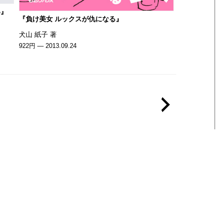
い』
『負け美女 ルックスが仇になる』
犬山 紙子 著
922円 — 2013.09.24