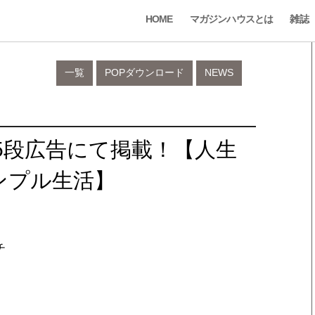
HOME
マガジンハウスとは
雑誌
一覧
POPダウンロード
NEWS
全15段広告にて掲載！【人生
ンプル生活】
チ
。