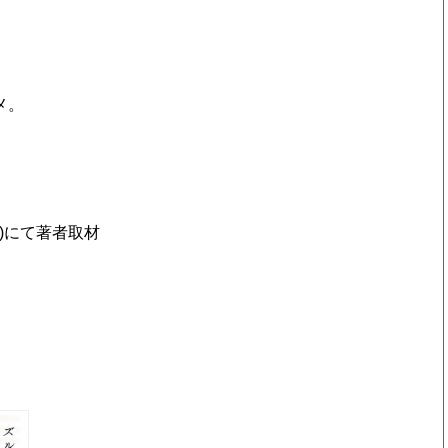
メ。
、
。
テレビ)にて著者取材