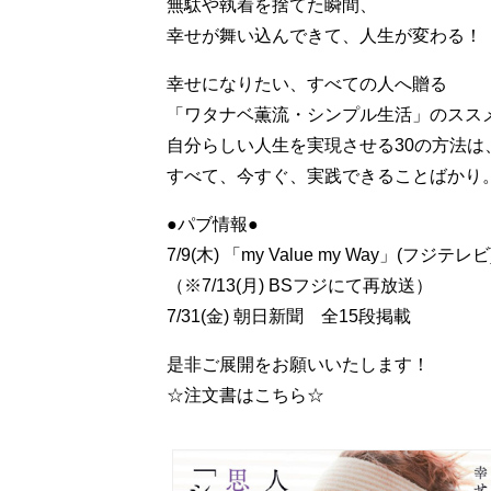
無駄や執着を捨てた瞬間、
幸せが舞い込んできて、人生が変わる！
幸せになりたい、すべての人へ贈る
「ワタナベ薫流・シンプル生活」のスス
自分らしい人生を実現させる30の方法は
すべて、今すぐ、実践できることばかり
●パブ情報●
7/9(木) 「my Value my Way」(フジ
（※7/13(月) BSフジにて再放送）
7/31(金) 朝日新聞 全15段掲載
是非ご展開をお願いいたします！
☆注文書はこちら☆