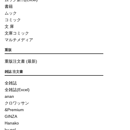
書籍
ムック
コミック
文 庫
文庫コミック
マルチメディア
重版
重版注文書 (最新)
雑誌 注文書
全雑誌
全雑誌(Excel)
anan
クロワッサン
&Premium
GINZA
Hanako
ku:nel