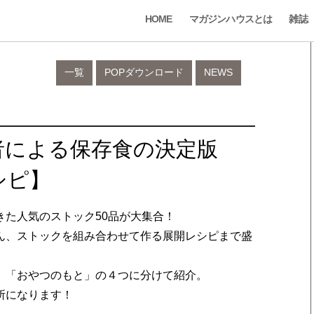
HOME
マガジンハウスとは
雑誌
一覧
POPダウンロード
NEWS
者による保存食の決定版
シピ】
た人気のストック50品が大集合！
ん、ストックを組み合わせて作る展開レシピまで盛
」「おやつのもと」の４つに分けて紹介。
所になります！