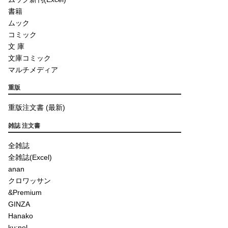
書籍
ムック
コミック
文 庫
文庫コミック
マルチメディア
重版
重版注文書 (最新)
雑誌 注文書
全雑誌
全雑誌(Excel)
anan
クロワッサン
&Premium
GINZA
Hanako
ku:nel