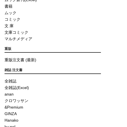
書籍
ムック
コミック
文 庫
文庫コミック
マルチメディア
重版
重版注文書 (最新)
雑誌 注文書
全雑誌
全雑誌(Excel)
anan
クロワッサン
&Premium
GINZA
Hanako
ku:nel