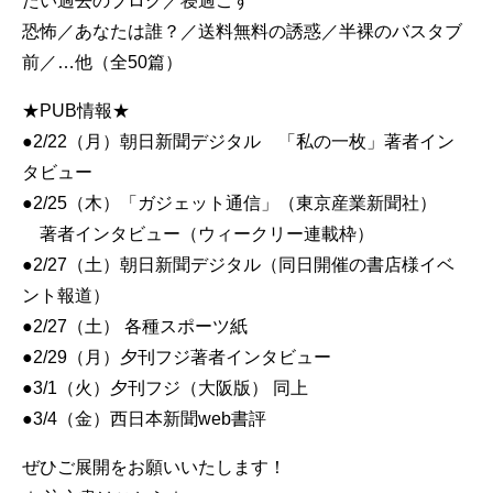
たい過去のブログ／寝過ごす
恐怖／あなたは誰？／送料無料の誘惑／半裸のバスタブ
前／…他（全50篇）
★PUB情報★
●2/22（月）朝日新聞デジタル 「私の一枚」著者イン
タビュー
●2/25（木）「ガジェット通信」（東京産業新聞社）
著者インタビュー（ウィークリー連載枠）
●2/27（土）朝日新聞デジタル（同日開催の書店様イベ
ント報道）
●2/27（土） 各種スポーツ紙
●2/29（月）夕刊フジ著者インタビュー
●3/1（火）夕刊フジ（大阪版） 同上
●3/4（金）西日本新聞web書評
ぜひご展開をお願いいたします！