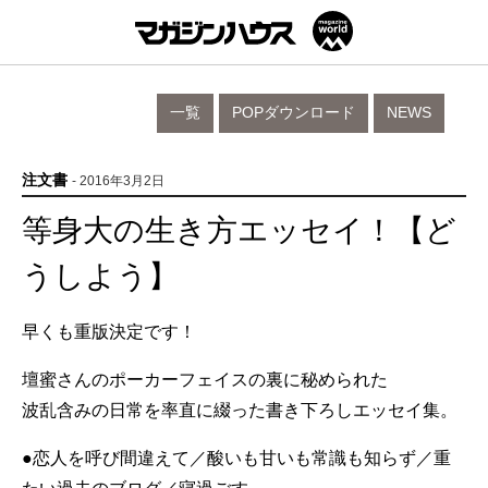
一覧
POPダウンロード
NEWS
注文書
- 2016年3月2日
等身大の生き方エッセイ！【ど
うしよう】
早くも重版決定です！
壇蜜さんのポーカーフェイスの裏に秘められた
波乱含みの日常を率直に綴った書き下ろしエッセイ集。
●恋人を呼び間違えて／酸いも甘いも常識も知らず／重