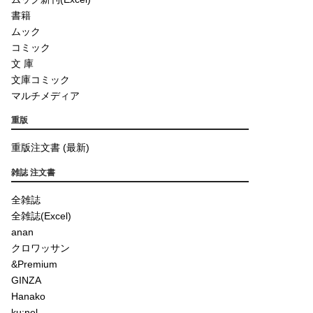
書籍
ムック
コミック
文 庫
文庫コミック
マルチメディア
重版
重版注文書 (最新)
雑誌 注文書
全雑誌
全雑誌(Excel)
anan
クロワッサン
&Premium
GINZA
Hanako
ku:nel