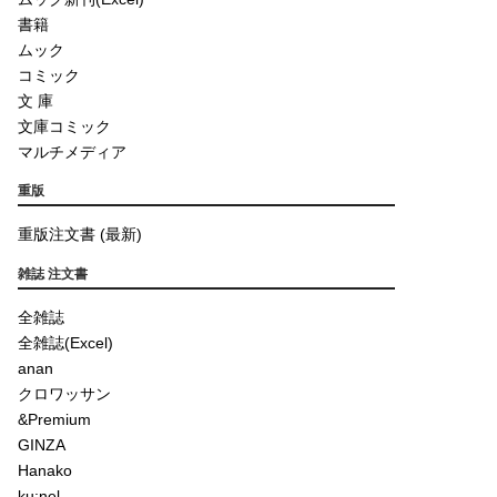
書籍
ムック
コミック
文 庫
文庫コミック
マルチメディア
重版
重版注文書 (最新)
雑誌 注文書
全雑誌
全雑誌(Excel)
anan
クロワッサン
&Premium
GINZA
Hanako
ku:nel