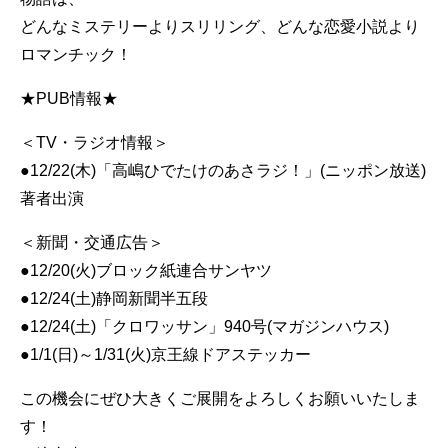
どんなミステリーよりスリリング、どんな恋愛小説より
ロマンチック！
★PUB情報★
＜TV・ラジオ情報＞
●12/22(木)「高嶋ひでたけのあさラジ！」(ニッポン放送)
著者出演
＜新聞・交通広告＞
●12/20(火)ブロック紙連合サンヤツ
●12/24(土)静岡新聞半五段
●12/24(土)「クロワッサン」940号(マガジンハウス)
●1/1(日)～1/31(火)京王線ドアステッカー
この機会にぜひ大きくご展開をよろしくお願いいたしま
す！