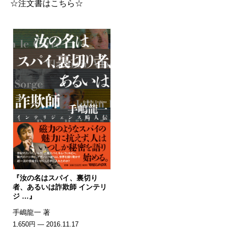
☆注文書はこちら☆
『汝の名はスパイ、裏切り
者、あるいは詐欺師 インテリ
ジ …』
手嶋龍一 著
1,650円 — 2016.11.17