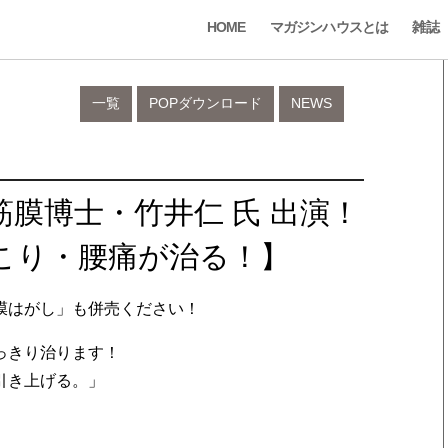
HOME
マガジンハウスとは
雑誌
一覧
POPダウンロード
NEWS
に筋膜博士・竹井仁 氏 出演！
こり・腰痛が治る！】
膜はがし」も併売ください！
っきり治ります！
引き上げる。」