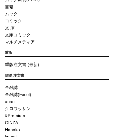
書籍
ムック
コミック
文 庫
文庫コミック
マルチメディア
重版
重版注文書 (最新)
雑誌 注文書
全雑誌
全雑誌(Excel)
anan
クロワッサン
&Premium
GINZA
Hanako
ku:nel