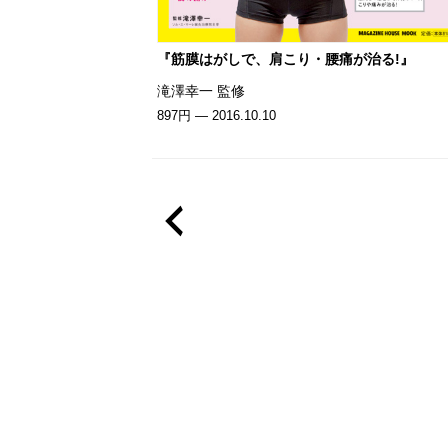
『筋膜はがしで、肩こり・腰痛が治る!』
滝澤幸一 監修
897円 — 2016.10.10