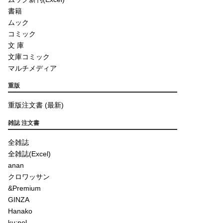
書籍
ムック
コミック
文 庫
文庫コミック
マルチメディア
重版
重版注文書 (最新)
雑誌 注文書
全雑誌
全雑誌(Excel)
anan
クロワッサン
&Premium
GINZA
Hanako
ku:nel