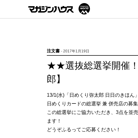
注文書
- 2017年1月19日
★★選抜総選挙開催
郎】
13/1(水)「⽇めくり弥太郎 ⽇⽇のきほ
⽇めくりカードの総選挙 兼 併売店の募
この総選挙にご協⼒いただき、3点を並
ます！
どうぞふるってご応募ください！