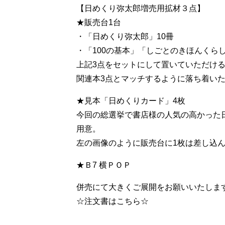
【日めくり弥太郎増売用拡材３点】
★販売台1台
・「日めくり弥太郎」10冊
・「100の基本」「しごとのきほんくらし
上記3点をセットにして置いていただけ
関連本3点とマッチするように落ち着い
★見本「日めくりカード」4枚
今回の総選挙で書店様の人気の高かった日
用意。
左の画像のように販売台に1枚は差し込
★Ｂ7 横ＰＯＰ
併売にて大きくご展開をお願いいたしま
☆注文書はこちら☆