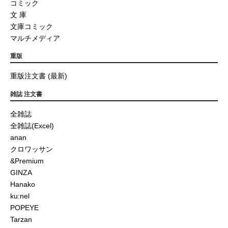
コミック
文 庫
文庫コミック
マルチメディア
重版
重版注文書 (最新)
雑誌 注文書
全雑誌
全雑誌(Excel)
anan
クロワッサン
&Premium
GINZA
Hanako
ku:nel
POPEYE
Tarzan