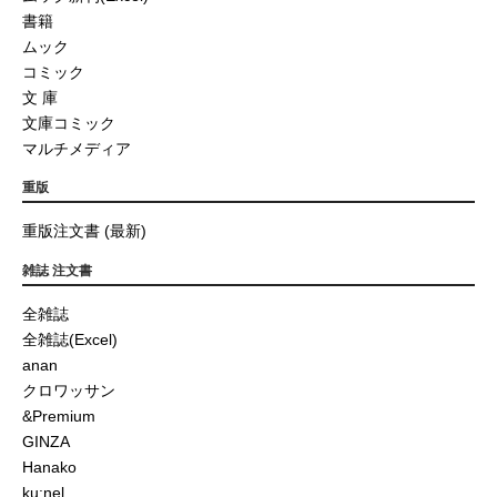
書籍
ムック
コミック
文 庫
文庫コミック
マルチメディア
重版
重版注文書 (最新)
雑誌 注文書
全雑誌
全雑誌(Excel)
anan
クロワッサン
&Premium
GINZA
Hanako
ku:nel