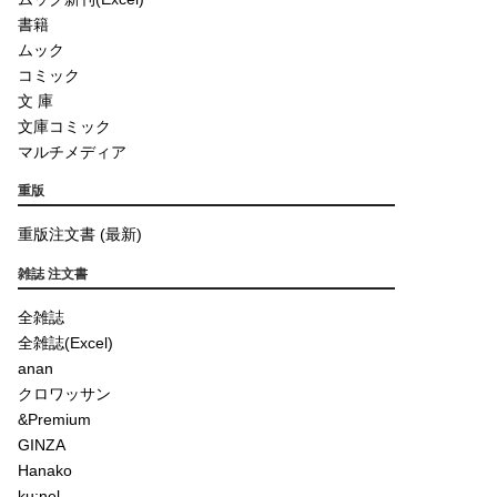
書籍
ムック
コミック
文 庫
文庫コミック
マルチメディア
重版
重版注文書 (最新)
雑誌 注文書
全雑誌
全雑誌(Excel)
anan
クロワッサン
&Premium
GINZA
Hanako
ku:nel