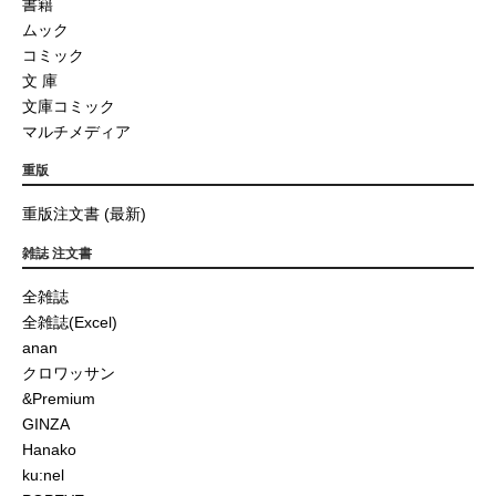
書籍
ムック
コミック
文 庫
文庫コミック
マルチメディア
重版
重版注文書 (最新)
雑誌 注文書
全雑誌
全雑誌(Excel)
anan
クロワッサン
&Premium
GINZA
Hanako
ku:nel