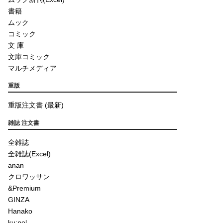
書籍
ムック
コミック
文 庫
文庫コミック
マルチメディア
重版
重版注文書 (最新)
雑誌 注文書
全雑誌
全雑誌(Excel)
anan
クロワッサン
&Premium
GINZA
Hanako
ku:nel