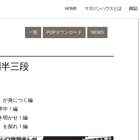
HOME
マガジンハウスとは
雑誌
一覧
POPダウンロード
NEWS
聞半三段
ン」が身につく編
夢中！編
き明かせ！編
」を探れ！編