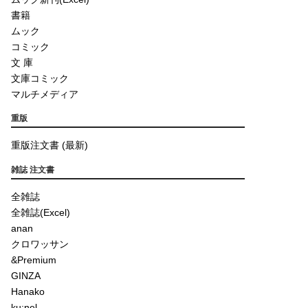
書籍
ムック
コミック
文 庫
文庫コミック
マルチメディア
重版
重版注文書 (最新)
雑誌 注文書
全雑誌
全雑誌(Excel)
anan
クロワッサン
&Premium
GINZA
Hanako
ku:nel