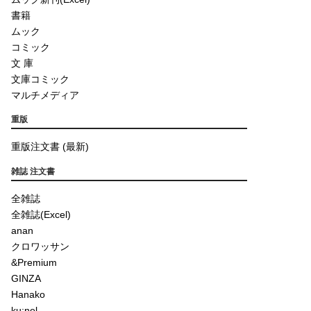
書籍
ムック
コミック
文 庫
文庫コミック
マルチメディア
重版
重版注文書 (最新)
雑誌 注文書
全雑誌
全雑誌(Excel)
anan
クロワッサン
&Premium
GINZA
Hanako
ku:nel