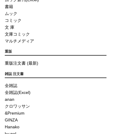
書籍
ムック
コミック
文 庫
文庫コミック
マルチメディア
重版
重版注文書 (最新)
雑誌 注文書
全雑誌
全雑誌(Excel)
anan
クロワッサン
&Premium
GINZA
Hanako
ku:nel