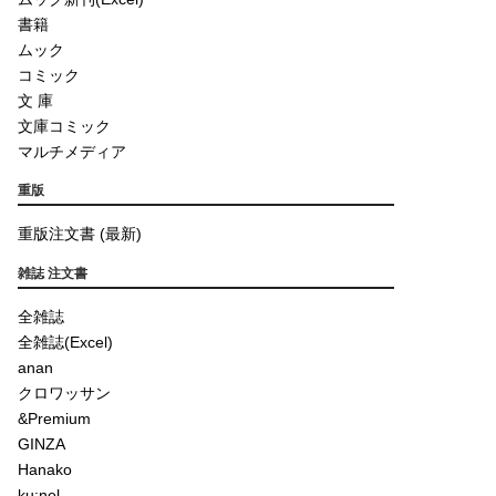
書籍
ムック
コミック
文 庫
文庫コミック
マルチメディア
重版
重版注文書 (最新)
雑誌 注文書
全雑誌
全雑誌(Excel)
anan
クロワッサン
&Premium
GINZA
Hanako
ku:nel