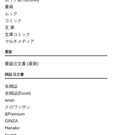
書籍
ムック
コミック
文 庫
文庫コミック
マルチメディア
重版
重版注文書 (最新)
雑誌 注文書
全雑誌
全雑誌(Excel)
anan
クロワッサン
&Premium
GINZA
Hanako
ku:nel