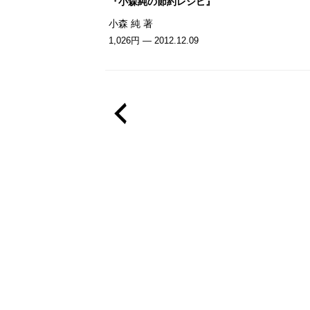
『小森純の節約レシピ』
小森 純 著
1,026円 — 2012.12.09