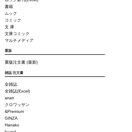
書籍
ムック
コミック
文 庫
文庫コミック
マルチメディア
重版
重版注文書 (最新)
雑誌 注文書
全雑誌
全雑誌(Excel)
anan
クロワッサン
&Premium
GINZA
Hanako
ku:nel