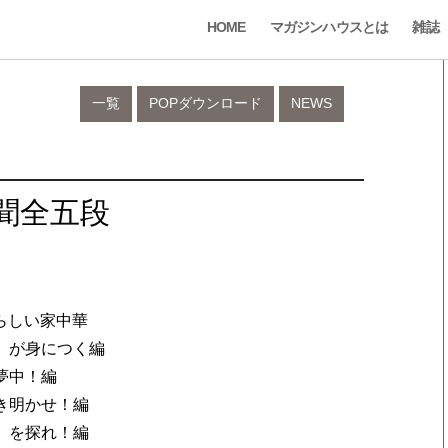
HOME
マガジンハウスとは
雑誌
一覧
POPダウンロード
NEWS
新聞全五段
らしい家中華
ン」が身につく編
夢中！編
き明かせ！編
」を探れ！編